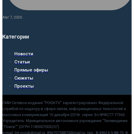
Авг 7, 2026
Категории
Новости
Статьи
Прямые эфиры
Сюжеты
Проекты
СМИ Сетевое издание "POISKTV" зарегистрировано Федеральной
службой по надзору в сфере связи, информационных технологий и
массовых коммуникаций 10 декабря 2019г. серия Эл №ФС77-77363.
Учредитель: Муниципальное автономное учреждение "Телевидение
"Поиск"" (ОГРН 1185007003257)
e-mail: tnt-poisk@mail.ru, 89670758870@mail.ru; тел.: 8-49624-5-88-70, 8-