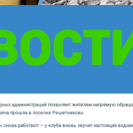
дных администраций позволяет жителям напрямую обращат
треча прошла в посёлке Решетниково.
 снова работают — у клуба вновь звучит настоящая водна