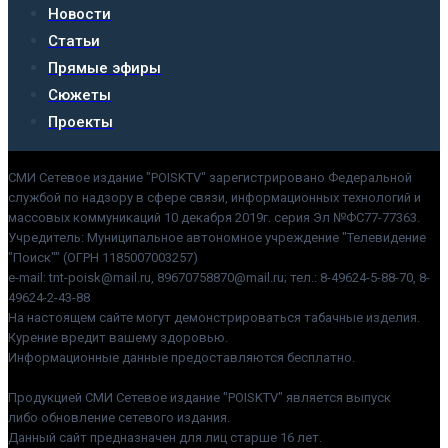
Новости
Статьи
Прямые эфиры
Сюжеты
Проекты
СМИ Сетевое издание "POISKTV" зарегистрировано Федеральной
службой по надзору в сфере связи, информационных технологий и
массовых коммуникаций 10 декабря 2019г. серия Эл №ФС77-77363.
Учредитель: Муниципальное автономное учреждение "Телевидение
"Поиск"" (ОГРН 1185007003257)
e-mail: tnt-poisk@mail.ru, 89670758870@mail.ru; тел.: 8-49624-5-88-70, 8-
49624-2-43-88
На настоящем сайте могут демонстрироваться табачные изделия.
Курение вредит вашему здоровью.
Информационные данные предоставляются бесплатно.
Продукцией СМИ Сетевое издание "POISKTV" является выпуск
либо обновление сетевого издания.
Данный сайт предназначен для лиц старше 16 лет.