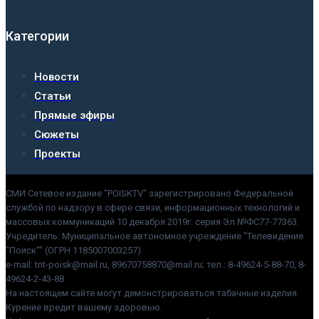
Категории
Новости
Статьи
Прямые эфиры
Сюжеты
Проекты
СМИ Сетевое издание "POISKTV" зарегистрировано Федеральной
службой по надзору в сфере связи, информационных технологий и
массовых коммуникаций 10 декабря 2019г. серия Эл №ФС77-77363.
Учредитель: Муниципальное автономное учреждение "Телевидение
"Поиск"" (ОГРН 1185007003257)
e-mail: tnt-poisk@mail.ru, 89670758870@mail.ru; тел.: 8-49624-5-88-70, 8-
49624-2-43-88
На настоящем сайте могут демонстрироваться табачные изделия.
Курение вредит вашему здоровью.