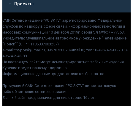
Проекты
СМИ Сетевое издание "POISKTV" зарегистрировано Федеральной
службой по надзору в сфере связи, информационных технологий и
массовых коммуникаций 10 декабря 2019г. серия Эл №ФС77-77363.
Учредитель: Муниципальное автономное учреждение "Телевидение
"Поиск"" (ОГРН 1185007003257)
e-mail: tnt-poisk@mail.ru, 89670758870@mail.ru; тел.: 8-49624-5-88-70, 8-
49624-2-43-88
На настоящем сайте могут демонстрироваться табачные изделия.
Курение вредит вашему здоровью.
Информационные данные предоставляются бесплатно.
Продукцией СМИ Сетевое издание "POISKTV" является выпуск
либо обновление сетевого издания.
Данный сайт предназначен для лиц старше 16 лет.