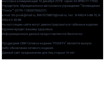
массовых коммуникаций 10 декабря 2019г. серия Эл №ФС77-77363.
Учредитель: Муниципальное автономное учреждение "Телевидение
"Поиск"" (ОГРН 1185007003257)
e-mail: tnt-poisk@mail.ru, 89670758870@mail.ru; тел.: 8-49624-5-88-70, 8-
49624-2-43-88
На настоящем сайте могут демонстрироваться табачные изделия.
Курение вредит вашему здоровью.
Информационные данные предоставляются бесплатно.
Продукцией СМИ Сетевое издание "POISKTV" является выпуск
либо обновление сетевого издания.
Данный сайт предназначен для лиц старше 16 лет.