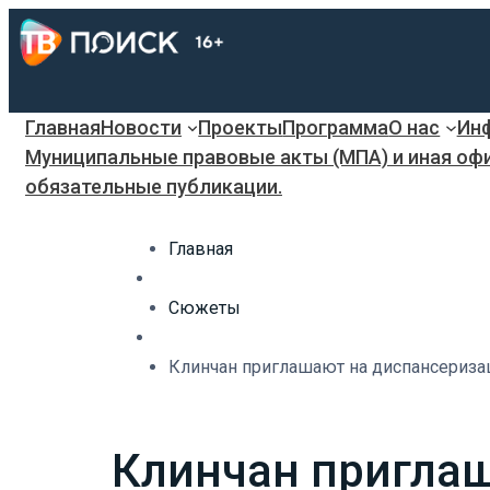
Главная
Новости
Проекты
Программа
О нас
Инф
Муниципальные правовые акты (МПА) и иная оф
обязательные публикации.
Главная
Сюжеты
Клинчан приглашают на диспансериза
Клинчан приглаш