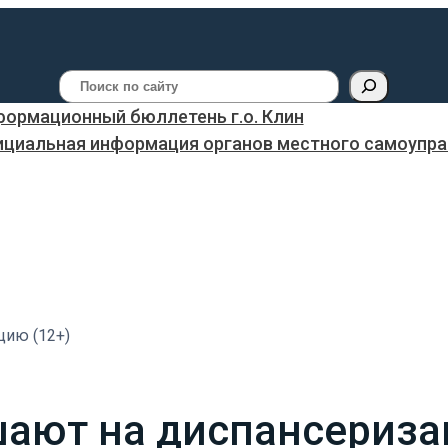
Поиск
ормационный бюллетень г.о. Клин
ициальная информация органов местного самоуправ
цию (12+)
ают на диспансериза