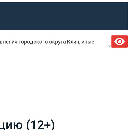
ления городского округа Клин, иные
цию (12+)