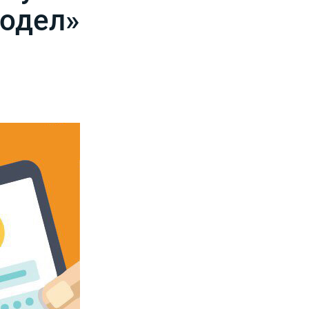
родел»