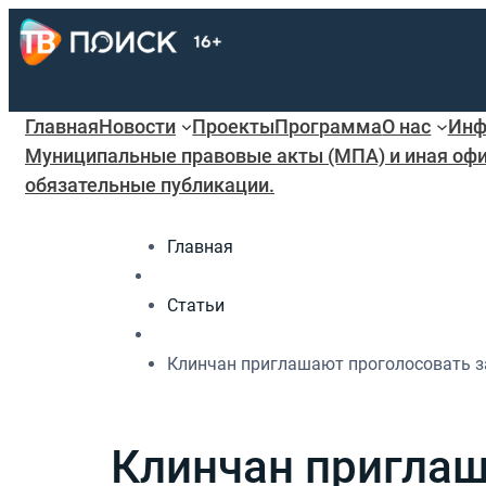
Главная
Новости
Проекты
Программа
О нас
Инф
Муниципальные правовые акты (МПА) и иная офи
обязательные публикации.
Главная
Статьи
Клинчан приглашают проголосовать з
Клинчан приглаш