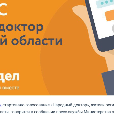
»
стартовало голосование «Народный доктор», жители реги
ности, говорится в сообщении пресс-службы Министерства