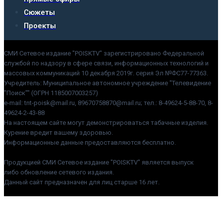
Сюжеты
Проекты
СМИ Сетевое издание "POISKTV" зарегистрировано Федеральной
службой по надзору в сфере связи, информационных технологий и
массовых коммуникаций 10 декабря 2019г. серия Эл №ФС77-77363.
Учредитель: Муниципальное автономное учреждение "Телевидение
"Поиск"" (ОГРН 1185007003257)
e-mail: tnt-poisk@mail.ru, 89670758870@mail.ru; тел.: 8-49624-5-88-70, 8-
49624-2-43-88
На настоящем сайте могут демонстрироваться табачные изделия.
Курение вредит вашему здоровью.
Информационные данные предоставляются бесплатно.
Продукцией СМИ Сетевое издание "POISKTV" является выпуск
либо обновление сетевого издания.
Данный сайт предназначен для лиц старше 16 лет.