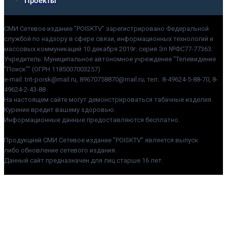
Проекты
СМИ Сетевое издание "POISKTV" зарегистрировано Федеральной
службой по надзору в сфере связи, информационных технологий и
массовых коммуникаций 10 декабря 2019г. серия Эл №ФС77-77363.
Учредитель: Муниципальное автономное учреждение "Телевидение
"Поиск"" (ОГРН 1185007003257)
e-mail: tnt-poisk@mail.ru, 89670758870@mail.ru; тел.: 8-49624-5-88-70, 8-
49624-2-43-88
На настоящем сайте могут демонстрироваться табачные изделия.
Курение вредит вашему здоровью.
Информационные данные предоставляются бесплатно.
Продукцией СМИ Сетевое издание "POISKTV" является выпуск
либо обновление сетевого издания.
Данный сайт предназначен для лиц старше 16 лет.