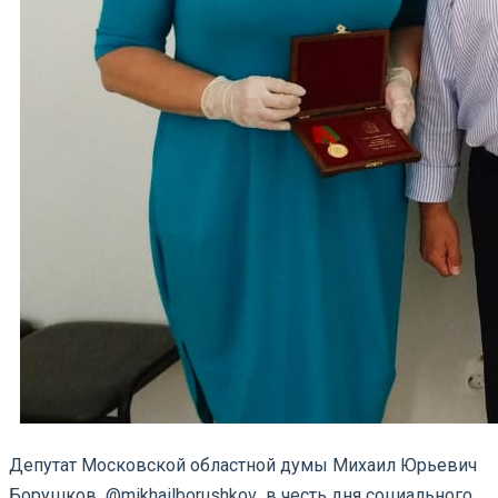
Депутат Московской областной думы Михаил Юрьевич
Борушков @mikhailborushkov в честь дня социального