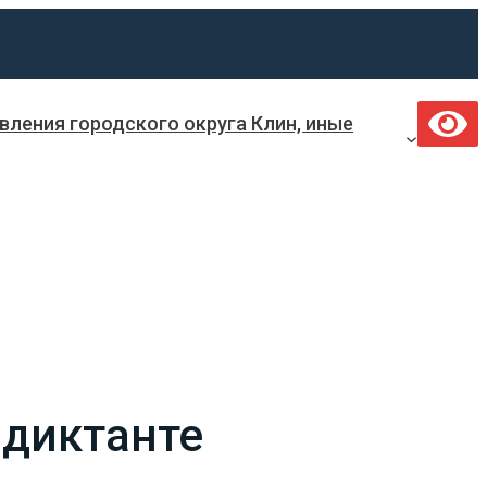
ления городского округа Клин, иные
-диктанте