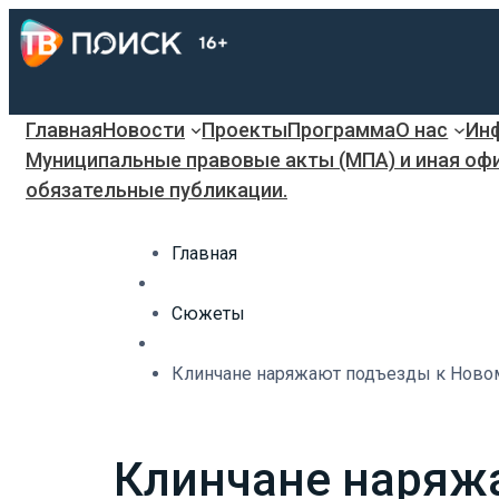
Главная
Новости
Проекты
Программа
О нас
Инф
Муниципальные правовые акты (МПА) и иная оф
обязательные публикации.
Главная
Сюжеты
Клинчане наряжают подъезды к Новом
Клинчане наряжа