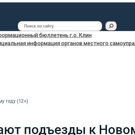
Поиск
ормационный бюллетень г.о. Клин
ициальная информация органов местного самоуправ
у году (12+)
ют подъезды к Новому