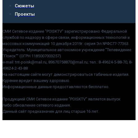
Сюжеты
Проекты
СМИ Сетевое издание "POISKTV" зарегистрировано Федеральной
службой по надзору в сфере связи, информационных технологий и
массовых коммуникаций 10 декабря 2019г. серия Эл №ФС77-77363.
Учредитель: Муниципальное автономное учреждение "Телевидение
"Поиск"" (ОГРН 1185007003257)
e-mail: tnt-poisk@mail.ru, 89670758870@mail.ru; тел.: 8-49624-5-88-70, 8-
49624-2-43-88
На настоящем сайте могут демонстрироваться табачные изделия.
Курение вредит вашему здоровью.
Информационные данные предоставляются бесплатно.
Продукцией СМИ Сетевое издание "POISKTV" является выпуск
либо обновление сетевого издания.
Данный сайт предназначен для лиц старше 16 лет.