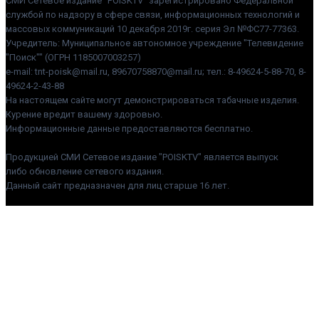
СМИ Сетевое издание "POISKTV" зарегистрировано Федеральной
службой по надзору в сфере связи, информационных технологий и
массовых коммуникаций 10 декабря 2019г. серия Эл №ФС77-77363.
Учредитель: Муниципальное автономное учреждение "Телевидение
"Поиск"" (ОГРН 1185007003257)
e-mail: tnt-poisk@mail.ru, 89670758870@mail.ru; тел.: 8-49624-5-88-70, 8-
49624-2-43-88
На настоящем сайте могут демонстрироваться табачные изделия.
Курение вредит вашему здоровью.
Информационные данные предоставляются бесплатно.
Продукцией СМИ Сетевое издание "POISKTV" является выпуск
либо обновление сетевого издания.
Данный сайт предназначен для лиц старше 16 лет.