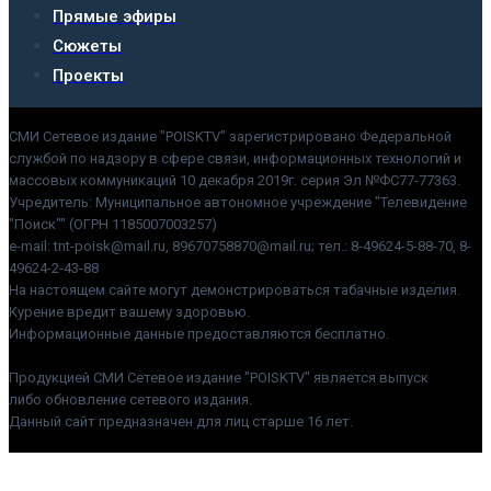
Прямые эфиры
Сюжеты
Проекты
СМИ Сетевое издание "POISKTV" зарегистрировано Федеральной
службой по надзору в сфере связи, информационных технологий и
массовых коммуникаций 10 декабря 2019г. серия Эл №ФС77-77363.
Учредитель: Муниципальное автономное учреждение "Телевидение
"Поиск"" (ОГРН 1185007003257)
e-mail: tnt-poisk@mail.ru, 89670758870@mail.ru; тел.: 8-49624-5-88-70, 8-
49624-2-43-88
На настоящем сайте могут демонстрироваться табачные изделия.
Курение вредит вашему здоровью.
Информационные данные предоставляются бесплатно.
Продукцией СМИ Сетевое издание "POISKTV" является выпуск
либо обновление сетевого издания.
Данный сайт предназначен для лиц старше 16 лет.