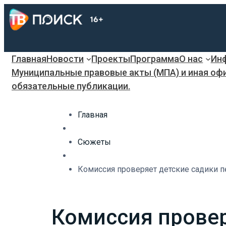
Главная
Новости
Проекты
Программа
О нас
Инф
Муниципальные правовые акты (МПА) и иная оф
обязательные публикации.
Главная
Сюжеты
Комиссия проверяет детские садики п
Комиссия провер