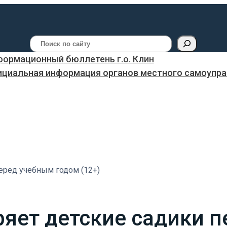
Поиск
ормационный бюллетень г.о. Клин
ициальная информация органов местного самоуправ
еред учебным годом (12+)
яет детские садики 