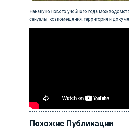
Накануне нового учебного года межведомств
санузлы, хозпомещения, территория и докуме
Похожие Публикации