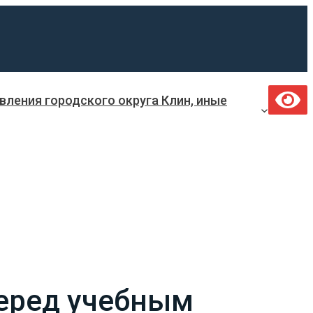
ления городского округа Клин, иные
перед учебным