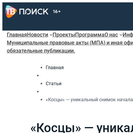
Главная
Новости
Проекты
Программа
О нас
Инф
Муниципальные правовые акты (МПА) и иная офи
обязательные публикации.
Главная
Статьи
«Косцы» — уникальный снимок начала 
«Косцы» — уника