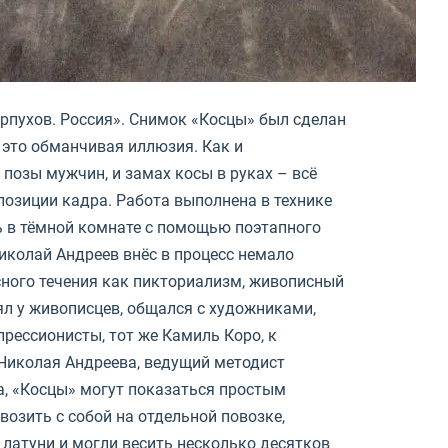
рпухов. Россия». Снимок «Косцы» был сделан
 это обманчивая иллюзия. Как и
позы мужчин, и замах косы в руках – всё
позиции кадра. Работа выполнена в технике
ь в тёмной комнате с помощью поэтапного
Николай Андреев внёс в процесс немало
сного течения как пикториализм, живописный
ял у живописцев, общался с художниками,
рессионисты, тот же Камиль Коро, к
 Николая Андреева, ведущий методист
а, «Косцы» могут показаться простым
возить с собой на отдельной повозке,
латуни и могли весить несколько десятков