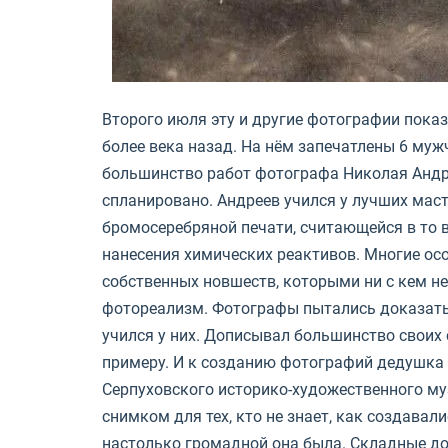
Второго июля эту и другие фотографии пока
более века назад. На нём запечатлены 6 муж
большинство работ фотографа Николая Андре
спланировано. Андреев учился у лучших мас
бромосеребряной печати, считающейся в то 
нанесения химических реактивов. Многие осо
собственных новшеств, которыми ни с кем н
фотореализм. Фотографы пытались доказать,
учился у них. Дописывал большинство своих
примеру. И к созданию фотографий дедушка о
Серпуховского историко-художественного му
снимком для тех, кто не знает, как создава
настолько громадной она была. Складные до