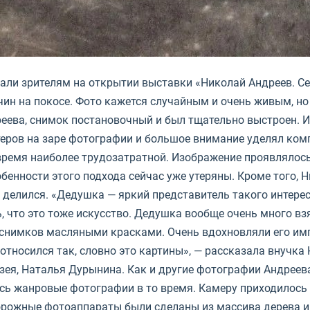
зали зрителям на открытии выставки «Николай Андреев. Се
чин на покосе. Фото кажется случайным и очень живым, но
ева, снимок постановочный и был тщательно выстроен. И 
теров на заре фотографии и большое внимание уделял ком
время наиболее трудозатратной. Изображение проявлялос
бенности этого подхода сейчас уже утеряны. Кроме того, 
е делился. «Дедушка — яркий представитель такого интере
 что это тоже искусство. Дедушка вообще очень много вз
 снимков масляными красками. Очень вдохновляли его имп
тносился так, словно это картины», — рассказала внучка
зея, Наталья Дурынина. Как и другие фотографии Андреев
лись жанровые фотографии в то время. Камеру приходилось 
рожные фотоаппараты были сделаны из массива дерева и 