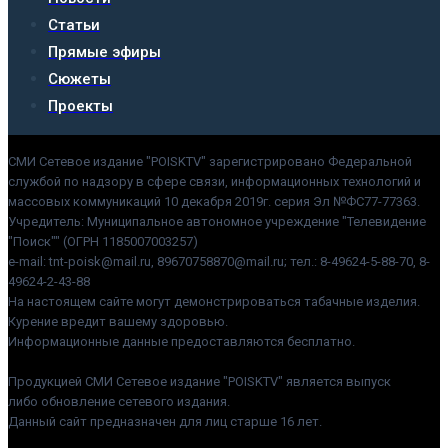
Статьи
Прямые эфиры
Сюжеты
Проекты
СМИ Сетевое издание "POISKTV" зарегистрировано Федеральной
службой по надзору в сфере связи, информационных технологий и
массовых коммуникаций 10 декабря 2019г. серия Эл №ФС77-77363.
Учредитель: Муниципальное автономное учреждение "Телевидение
"Поиск"" (ОГРН 1185007003257)
e-mail: tnt-poisk@mail.ru, 89670758870@mail.ru; тел.: 8-49624-5-88-70, 8-
49624-2-43-88
На настоящем сайте могут демонстрироваться табачные изделия.
Курение вредит вашему здоровью.
Информационные данные предоставляются бесплатно.
Продукцией СМИ Сетевое издание "POISKTV" является выпуск
либо обновление сетевого издания.
Данный сайт предназначен для лиц старше 16 лет.