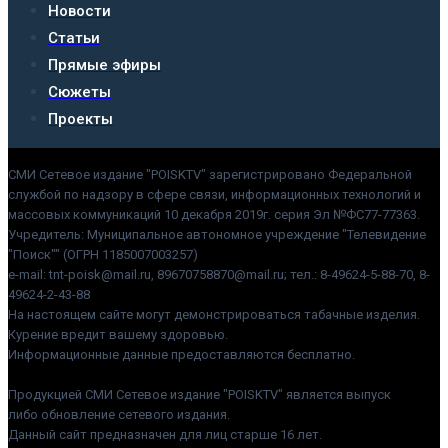
Новости
Статьи
Прямые эфиры
Сюжеты
Проекты
СМИ Сетевое издание "POISKTV" зарегистрировано Федеральной
службой по надзору в сфере связи, информационных технологий и
массовых коммуникаций 10 декабря 2019г. серия Эл №ФС77-77363.
Учредитель: Муниципальное автономное учреждение "Телевидение
"Поиск"" (ОГРН 1185007003257)
e-mail: tnt-poisk@mail.ru, 89670758870@mail.ru; тел.: 8-49624-5-88-70, 8-
49624-2-43-88
На настоящем сайте могут демонстрироваться табачные изделия.
Курение вредит вашему здоровью.
Информационные данные предоставляются бесплатно.
Продукцией СМИ Сетевое издание "POISKTV" является выпуск
либо обновление сетевого издания.
Данный сайт предназначен для лиц старше 16 лет.