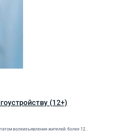
агоустройству (12+)
ьтатом волеизъявления жителей: более 12…