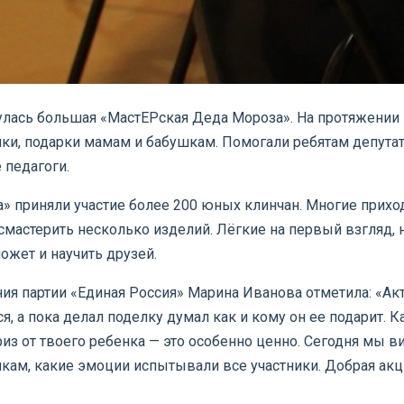
улась большая «МастЕРская Деда Мороза». На протяжении
ки, подарки мамам и бабушкам. Помогали ребятам депутат
 педагоги.
а» приняли участие более 200 юных клинчан. Многие прих
л смастерить несколько изделий. Лёгкие на первый взгляд,
ожет и научить друзей.
я партии «Единая Россия» Марина Иванова отметила: «Акти
, а пока делал поделку думал как и кому он ее подарит. К
из от твоего ребенка — это особенно ценно. Сегодня мы 
кам, какие эмоции испытывали все участники. Добрая акци