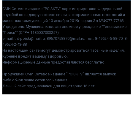
СМИ Сетевое издание "POISKTV" зарегистрировано Федеральной
службой по надзору в сфере связи, информационных технологий и
массовых коммуникаций 10 декабря 2019г. серия Эл №ФС77-77363.
Учредитель: Муниципальное автономное учреждение "Телевидение
"Поиск"" (ОГРН 1185007003257)
e-mail: tnt-poisk@mail.ru, 89670758870@mail.ru; тел.: 8-49624-5-88-70, 8-
49624-2-43-88
На настоящем сайте могут демонстрироваться табачные изделия.
Курение вредит вашему здоровью.
Информационные данные предоставляются бесплатно.
Продукцией СМИ Сетевое издание "POISKTV" является выпуск
либо обновление сетевого издания.
Данный сайт предназначен для лиц старше 16 лет.