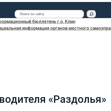
Поиск
ормационный бюллетень г.о. Клин
ициальная информация органов местного самоуправ
водителя «Раздолья»