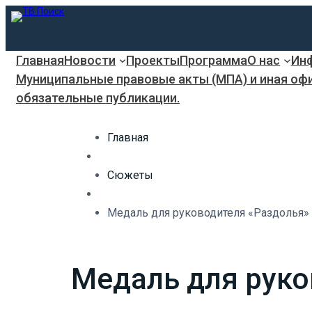
Главная
Новости
Проекты
Программа
О нас
Инф
Муниципальные правовые акты (МПА) и иная оф
обязательные публикации.
Главная
Сюжеты
Медаль для руководителя «Раздолья»
Медаль для руко