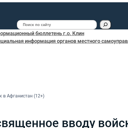
Поиск
ормационный бюллетень г.о. Клин
циальная информация органов местного самоуправл
 в Афганистан (12+)
вященное вводу войск