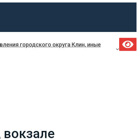
ления городского округа Клин, иные
 вокзале