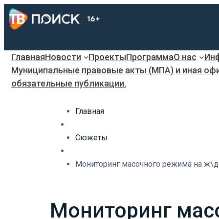
Главная
Новости
Проекты
Программа
О нас
Инф
Муниципальные правовые акты (МПА) и иная оф
обязательные публикации.
Главная
Сюжеты
Мониторинг масочного режима на ж\д
Мониторинг мас