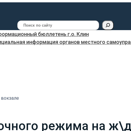
Поиск
ормационный бюллетень г.о. Клин
ициальная информация органов местного самоуправ
 вокзале
очного режима на ж\д