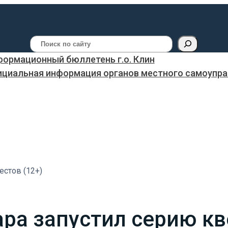
Поиск
ормационный бюллетень г.о. Клин
ициальная информация органов местного самоуправ
естов (12+)
ара запустил серию кв