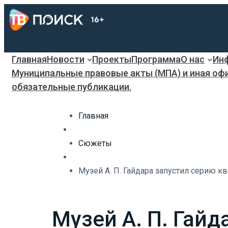
Главная
Новости
Проекты
Программа
О нас
Инф
Муниципальные правовые акты (МПА) и иная оф
обязательные публикации.
Главная
Сюжеты
Музей А. П. Гайдара запустил серию кв
Музей А. П. Гайд