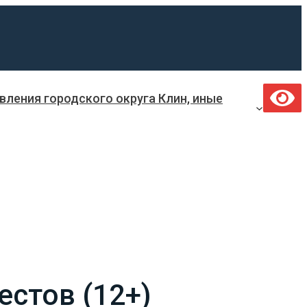
ления городского округа Клин, иные
естов (12+)