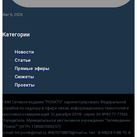
Авг 6, 2026
Категории
Новости
Статьи
Прямые эфиры
Сюжеты
Проекты
СМИ Сетевое издание "POISKTV" зарегистрировано Федеральной
службой по надзору в сфере связи, информационных технологий и
массовых коммуникаций 10 декабря 2019г. серия Эл №ФС77-77363.
Учредитель: Муниципальное автономное учреждение "Телевидение
"Поиск"" (ОГРН 1185007003257)
e-mail: tnt-poisk@mail.ru, 89670758870@mail.ru; тел.: 8-49624-5-88-70, 8-