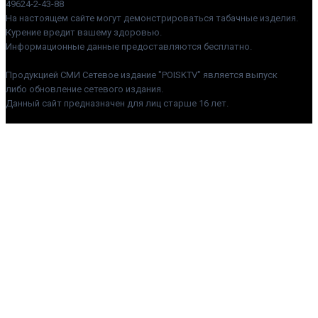
49624-2-43-88
На настоящем сайте могут демонстрироваться табачные изделия.
Курение вредит вашему здоровью.
Информационные данные предоставляются бесплатно.
Продукцией СМИ Сетевое издание "POISKTV" является выпуск
либо обновление сетевого издания.
Данный сайт предназначен для лиц старше 16 лет.