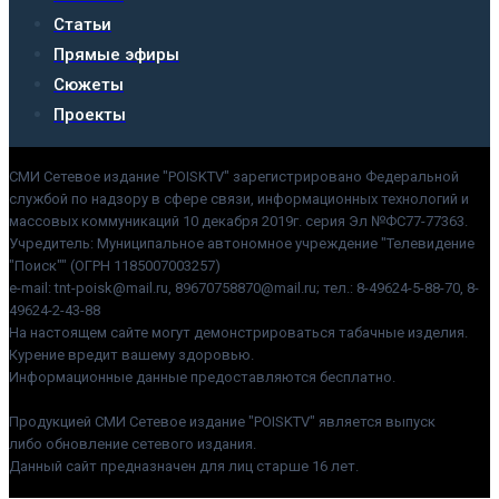
Статьи
Прямые эфиры
Сюжеты
Проекты
СМИ Сетевое издание "POISKTV" зарегистрировано Федеральной
службой по надзору в сфере связи, информационных технологий и
массовых коммуникаций 10 декабря 2019г. серия Эл №ФС77-77363.
Учредитель: Муниципальное автономное учреждение "Телевидение
"Поиск"" (ОГРН 1185007003257)
e-mail: tnt-poisk@mail.ru, 89670758870@mail.ru; тел.: 8-49624-5-88-70, 8-
49624-2-43-88
На настоящем сайте могут демонстрироваться табачные изделия.
Курение вредит вашему здоровью.
Информационные данные предоставляются бесплатно.
Продукцией СМИ Сетевое издание "POISKTV" является выпуск
либо обновление сетевого издания.
Данный сайт предназначен для лиц старше 16 лет.