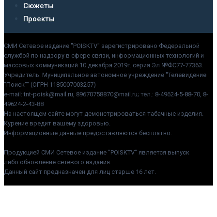
Сюжеты
Проекты
СМИ Сетевое издание "POISKTV" зарегистрировано Федеральной
службой по надзору в сфере связи, информационных технологий и
массовых коммуникаций 10 декабря 2019г. серия Эл №ФС77-77363.
Учредитель: Муниципальное автономное учреждение "Телевидение
"Поиск"" (ОГРН 1185007003257)
e-mail: tnt-poisk@mail.ru, 89670758870@mail.ru; тел.: 8-49624-5-88-70, 8-
49624-2-43-88
На настоящем сайте могут демонстрироваться табачные изделия.
Курение вредит вашему здоровью.
Информационные данные предоставляются бесплатно.
Продукцией СМИ Сетевое издание "POISKTV" является выпуск
либо обновление сетевого издания.
Данный сайт предназначен для лиц старше 16 лет.