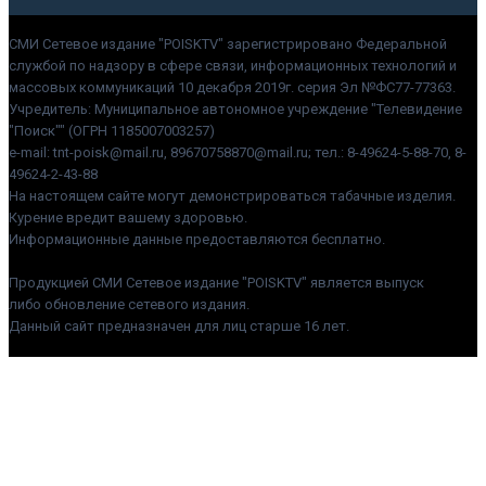
СМИ Сетевое издание "POISKTV" зарегистрировано Федеральной
службой по надзору в сфере связи, информационных технологий и
массовых коммуникаций 10 декабря 2019г. серия Эл №ФС77-77363.
Учредитель: Муниципальное автономное учреждение "Телевидение
"Поиск"" (ОГРН 1185007003257)
e-mail: tnt-poisk@mail.ru, 89670758870@mail.ru; тел.: 8-49624-5-88-70, 8-
49624-2-43-88
На настоящем сайте могут демонстрироваться табачные изделия.
Курение вредит вашему здоровью.
Информационные данные предоставляются бесплатно.
Продукцией СМИ Сетевое издание "POISKTV" является выпуск
либо обновление сетевого издания.
Данный сайт предназначен для лиц старше 16 лет.