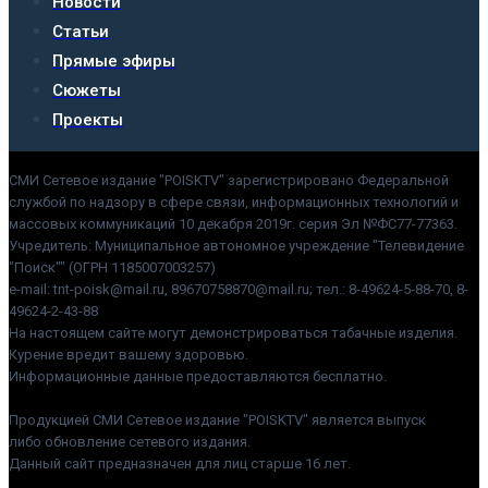
Новости
Статьи
Прямые эфиры
Сюжеты
Проекты
СМИ Сетевое издание "POISKTV" зарегистрировано Федеральной
службой по надзору в сфере связи, информационных технологий и
массовых коммуникаций 10 декабря 2019г. серия Эл №ФС77-77363.
Учредитель: Муниципальное автономное учреждение "Телевидение
"Поиск"" (ОГРН 1185007003257)
e-mail: tnt-poisk@mail.ru, 89670758870@mail.ru; тел.: 8-49624-5-88-70, 8-
49624-2-43-88
На настоящем сайте могут демонстрироваться табачные изделия.
Курение вредит вашему здоровью.
Информационные данные предоставляются бесплатно.
Продукцией СМИ Сетевое издание "POISKTV" является выпуск
либо обновление сетевого издания.
Данный сайт предназначен для лиц старше 16 лет.