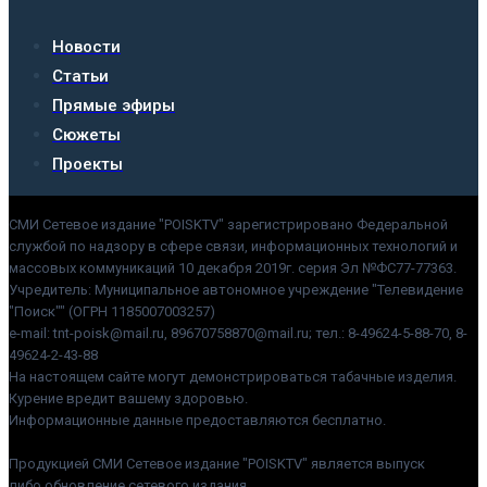
Новости
Статьи
Прямые эфиры
Сюжеты
Проекты
СМИ Сетевое издание "POISKTV" зарегистрировано Федеральной
службой по надзору в сфере связи, информационных технологий и
массовых коммуникаций 10 декабря 2019г. серия Эл №ФС77-77363.
Учредитель: Муниципальное автономное учреждение "Телевидение
"Поиск"" (ОГРН 1185007003257)
e-mail: tnt-poisk@mail.ru, 89670758870@mail.ru; тел.: 8-49624-5-88-70, 8-
49624-2-43-88
На настоящем сайте могут демонстрироваться табачные изделия.
Курение вредит вашему здоровью.
Информационные данные предоставляются бесплатно.
Продукцией СМИ Сетевое издание "POISKTV" является выпуск
либо обновление сетевого издания.