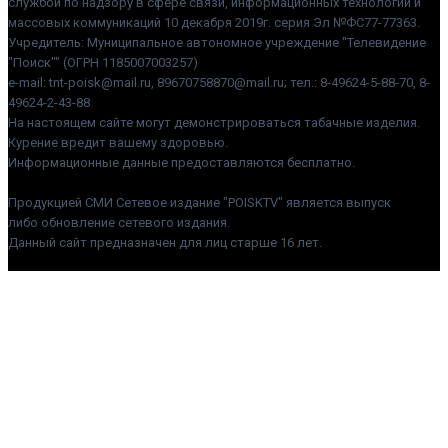
службой по надзору в сфере связи, информационных технологий и
массовых коммуникаций 10 декабря 2019г. серия Эл №ФС77-77363.
Учредитель: Муниципальное автономное учреждение "Телевидение
"Поиск"" (ОГРН 1185007003257)
e-mail: tnt-poisk@mail.ru, 89670758870@mail.ru; тел.: 8-49624-5-88-70, 8-
49624-2-43-88
На настоящем сайте могут демонстрироваться табачные изделия.
Курение вредит вашему здоровью.
Информационные данные предоставляются бесплатно.
Продукцией СМИ Сетевое издание "POISKTV" является выпуск
либо обновление сетевого издания.
Данный сайт предназначен для лиц старше 16 лет.