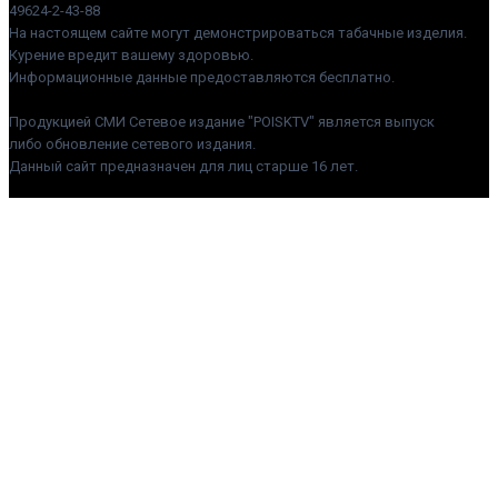
49624-2-43-88
На настоящем сайте могут демонстрироваться табачные изделия.
Курение вредит вашему здоровью.
Информационные данные предоставляются бесплатно.
Продукцией СМИ Сетевое издание "POISKTV" является выпуск
либо обновление сетевого издания.
Данный сайт предназначен для лиц старше 16 лет.