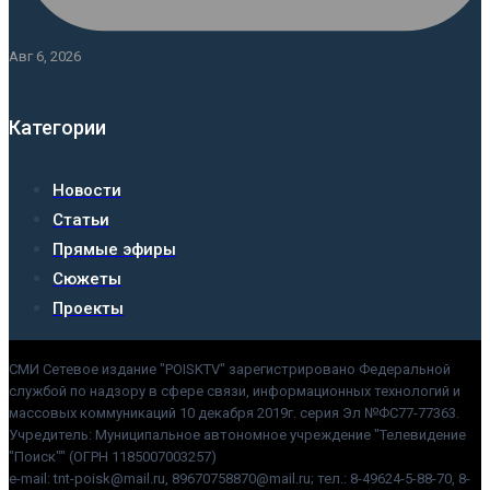
Авг 6, 2026
Категории
Новости
Статьи
Прямые эфиры
Сюжеты
Проекты
СМИ Сетевое издание "POISKTV" зарегистрировано Федеральной
службой по надзору в сфере связи, информационных технологий и
массовых коммуникаций 10 декабря 2019г. серия Эл №ФС77-77363.
Учредитель: Муниципальное автономное учреждение "Телевидение
"Поиск"" (ОГРН 1185007003257)
e-mail: tnt-poisk@mail.ru, 89670758870@mail.ru; тел.: 8-49624-5-88-70, 8-