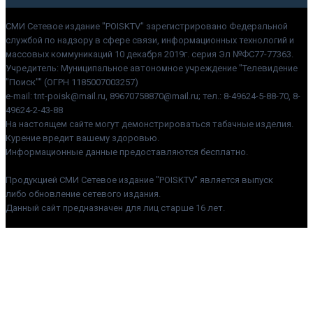
СМИ Сетевое издание "POISKTV" зарегистрировано Федеральной
службой по надзору в сфере связи, информационных технологий и
массовых коммуникаций 10 декабря 2019г. серия Эл №ФС77-77363.
Учредитель: Муниципальное автономное учреждение "Телевидение
"Поиск"" (ОГРН 1185007003257)
e-mail: tnt-poisk@mail.ru, 89670758870@mail.ru; тел.: 8-49624-5-88-70, 8-
49624-2-43-88
На настоящем сайте могут демонстрироваться табачные изделия.
Курение вредит вашему здоровью.
Информационные данные предоставляются бесплатно.
Продукцией СМИ Сетевое издание "POISKTV" является выпуск
либо обновление сетевого издания.
Данный сайт предназначен для лиц старше 16 лет.