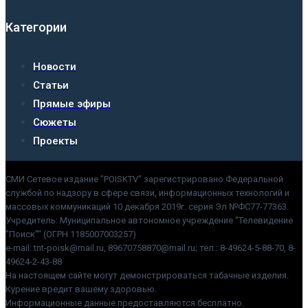
Категории
Новости
Статьи
Прямые эфиры
Сюжеты
Проекты
СМИ Сетевое издание "POISKTV" зарегистрировано Федеральной
службой по надзору в сфере связи, информационных технологий и
массовых коммуникаций 10 декабря 2019г. серия Эл №ФС77-77363.
Учредитель: Муниципальное автономное учреждение "Телевидение
"Поиск"" (ОГРН 1185007003257)
e-mail: tnt-poisk@mail.ru, 89670758870@mail.ru; тел.: 8-49624-5-88-70, 8-
49624-2-43-88
На настоящем сайте могут демонстрироваться табачные изделия.
Курение вредит вашему здоровью.
Информационные данные предоставляются бесплатно.