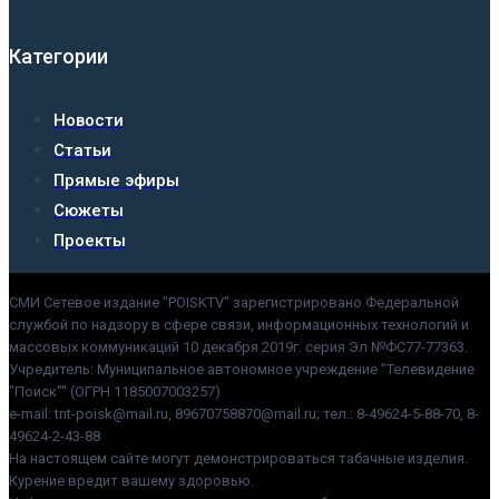
Категории
Новости
Статьи
Прямые эфиры
Сюжеты
Проекты
СМИ Сетевое издание "POISKTV" зарегистрировано Федеральной
службой по надзору в сфере связи, информационных технологий и
массовых коммуникаций 10 декабря 2019г. серия Эл №ФС77-77363.
Учредитель: Муниципальное автономное учреждение "Телевидение
"Поиск"" (ОГРН 1185007003257)
e-mail: tnt-poisk@mail.ru, 89670758870@mail.ru; тел.: 8-49624-5-88-70, 8-
49624-2-43-88
На настоящем сайте могут демонстрироваться табачные изделия.
Курение вредит вашему здоровью.