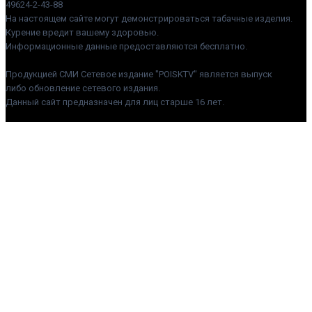
49624-2-43-88
На настоящем сайте могут демонстрироваться табачные изделия.
Курение вредит вашему здоровью.
Информационные данные предоставляются бесплатно.
Продукцией СМИ Сетевое издание "POISKTV" является выпуск
либо обновление сетевого издания.
Данный сайт предназначен для лиц старше 16 лет.