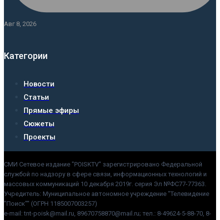
Авг 8, 2026
Категории
Новости
Статьи
Прямые эфиры
Сюжеты
Проекты
СМИ Сетевое издание "POISKTV" зарегистрировано Федеральной
службой по надзору в сфере связи, информационных технологий и
массовых коммуникаций 10 декабря 2019г. серия Эл №ФС77-77363.
Учредитель: Муниципальное автономное учреждение "Телевидение
"Поиск"" (ОГРН 1185007003257)
e-mail: tnt-poisk@mail.ru, 89670758870@mail.ru; тел.: 8-49624-5-88-70, 8-