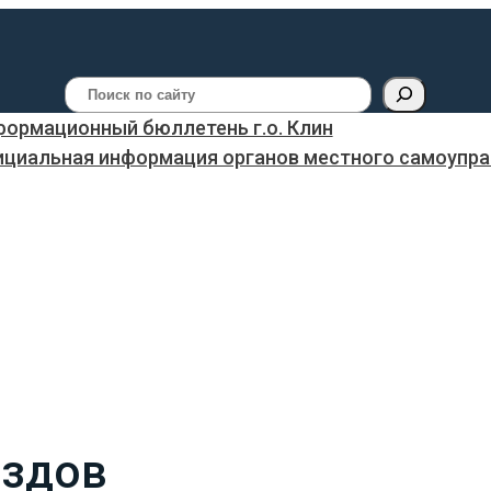
Поиск
ормационный бюллетень г.о. Клин
ициальная информация органов местного самоуправ
ездов