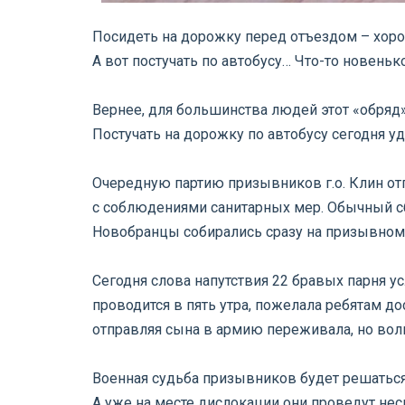
Посидеть на дорожку перед отъездом – хоро
А вот постучать по автобусу… Что-то новеньк
⠀
Вернее, для большинства людей этот «обряд»
Постучать на дорожку по автобусу сегодня 
⠀
Очередную партию призывников г.о. Клин о
с соблюдениями санитарных мер. Обычный сб
Новобранцы собирались сразу на призывном 
⠀
Сегодня слова напутствия 22 бравых парня ус
проводится в пять утра, пожелала ребятам дос
отправляя сына в армию переживала, но вол
⠀
Военная судьба призывников будет решаться,
А уже на месте дислокации они проведут нес