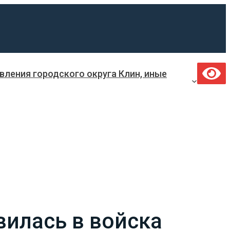
ления городского округа Клин, иные
илась в войска