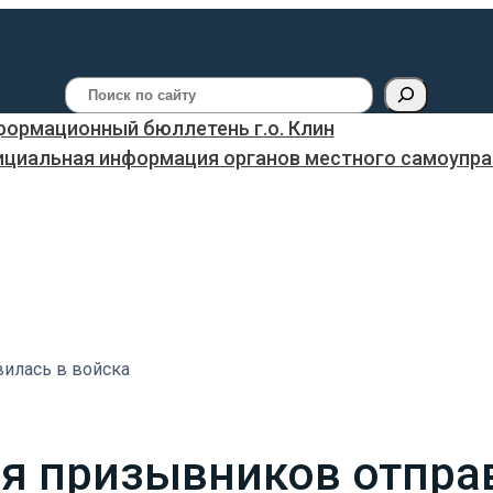
Поиск
ормационный бюллетень г.о. Клин
ициальная информация органов местного самоуправ
вилась в войска
я призывников отправ