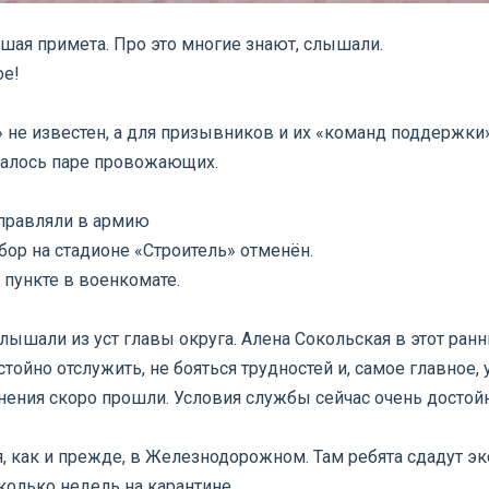
шая примета. Про это многие знают, слышали.
ое!
 не известен, а для призывников и их «команд поддержки
удалось паре провожающих.
тправляли в армию
ор на стадионе «Строитель» отменён.
пункте в военкомате.
лышали из уст главы округа. Алена Сокольская в этот ранни
тойно отслужить, не бояться трудностей и, самое главное, 
нения скоро прошли. Условия службы сейчас очень достой
 как и прежде, в Железнодорожном. Там ребята сдадут экс
колько недель на карантине.