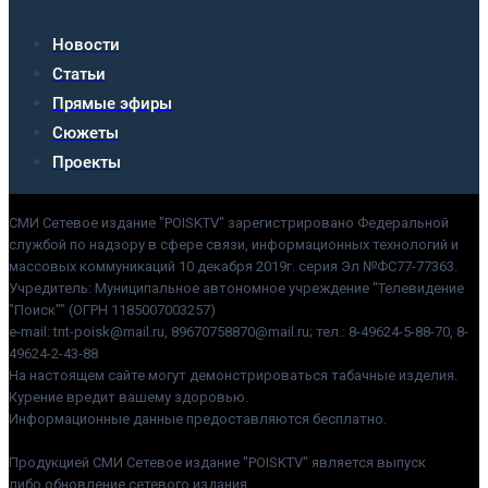
Новости
Статьи
Прямые эфиры
Сюжеты
Проекты
СМИ Сетевое издание "POISKTV" зарегистрировано Федеральной
службой по надзору в сфере связи, информационных технологий и
массовых коммуникаций 10 декабря 2019г. серия Эл №ФС77-77363.
Учредитель: Муниципальное автономное учреждение "Телевидение
"Поиск"" (ОГРН 1185007003257)
e-mail: tnt-poisk@mail.ru, 89670758870@mail.ru; тел.: 8-49624-5-88-70, 8-
49624-2-43-88
На настоящем сайте могут демонстрироваться табачные изделия.
Курение вредит вашему здоровью.
Информационные данные предоставляются бесплатно.
Продукцией СМИ Сетевое издание "POISKTV" является выпуск
либо обновление сетевого издания.