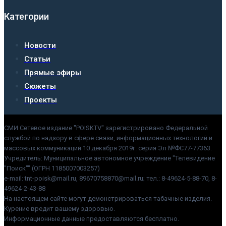
Категории
Новости
Статьи
Прямые эфиры
Сюжеты
Проекты
СМИ Сетевое издание "POISKTV" зарегистрировано Федеральной
службой по надзору в сфере связи, информационных технологий и
массовых коммуникаций 10 декабря 2019г. серия Эл №ФС77-77363.
Учредитель: Муниципальное автономное учреждение "Телевидение
"Поиск"" (ОГРН 1185007003257)
e-mail: tnt-poisk@mail.ru, 89670758870@mail.ru; тел.: 8-49624-5-88-70, 8-
49624-2-43-88
На настоящем сайте могут демонстрироваться табачные изделия.
Курение вредит вашему здоровью.
Информационные данные предоставляются бесплатно.