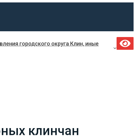
ления городского округа Клин, иные
юных клинчан