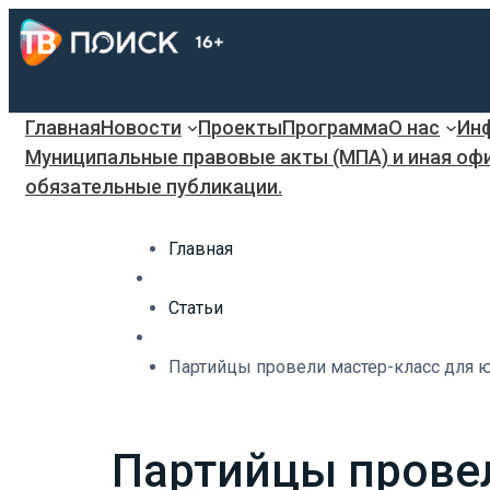
Главная
Новости
Проекты
Программа
О нас
Инф
Муниципальные правовые акты (МПА) и иная оф
обязательные публикации.
Главная
Статьи
Партийцы провели мастер-класс для ю
Партийцы провел