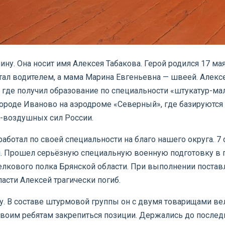
ину. Она носит имя Алексея Табакова. Герой родился 17 ма
отал водителем, а мама Марина Евгеньевна — швеей.
Алексе
где получил образование по специальности «штукатур-мал
ороде Иваново на аэродроме «Северный», где базируются
-воздушных сил России.
 работал по своей специальности на благо нашего округа. 
и. Прошел серьёзную специальную военную подготовку в г
лкового полка Брянской области. При выполнении поставл
асти Алексей трагически погиб.
. В составе штурмовой группы он с двумя товарищами ве
воим ребятам закрепиться позиции. Держались до послед