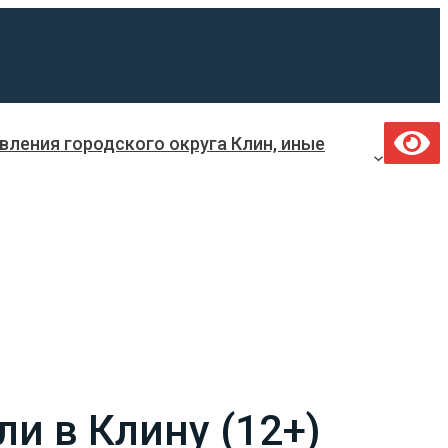
ления городского округа Клин, иные
и в Клину (12+)