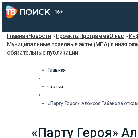
Главная
Новости
Проекты
Программа
О нас
Инф
Муниципальные правовые акты (МПА) и иная оф
обязательные публикации.
Главная
Статьи
«Парту Героя» Алексея Табакова откры
«Парту Героя» Ал