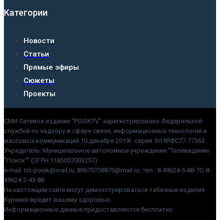
Категории
Новости
Статьи
Прямые эфиры
Сюжеты
Проекты
СМИ Сетевое издание "POISKTV" зарегистрировано Федеральной
службой по надзору в сфере связи, информационных технологий и
массовых коммуникаций 10 декабря 2019г. серия Эл №ФС77-77363.
Учредитель: Муниципальное автономное учреждение "Телевидение
"Поиск"" (ОГРН 1185007003257)
e-mail: tnt-poisk@mail.ru, 89670758870@mail.ru; тел.: 8-49624-5-88-70, 8-
49624-2-43-88
На настоящем сайте могут демонстрироваться табачные изделия.
Курение вредит вашему здоровью.
Информационные данные предоставляются бесплатно.