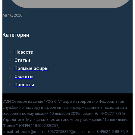
Авг 6, 2026
Категории
Новости
Статьи
Прямые эфиры
Сюжеты
Проекты
СМИ Сетевое издание "POISKTV" зарегистрировано Федеральной
службой по надзору в сфере связи, информационных технологий и
массовых коммуникаций 10 декабря 2019г. серия Эл №ФС77-77363.
Учредитель: Муниципальное автономное учреждение "Телевидение
"Поиск"" (ОГРН 1185007003257)
e-mail: tnt-poisk@mail.ru, 89670758870@mail.ru; тел.: 8-49624-5-88-70, 8-