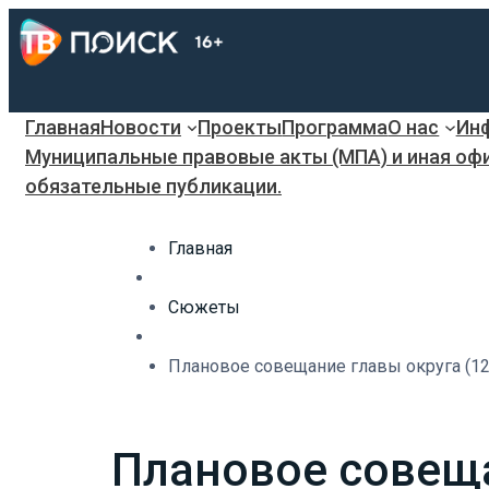
Главная
Новости
Проекты
Программа
О нас
Инф
Муниципальные правовые акты (МПА) и иная оф
обязательные публикации.
Главная
Сюжеты
Плановое совещание главы округа (12
Плановое совеща