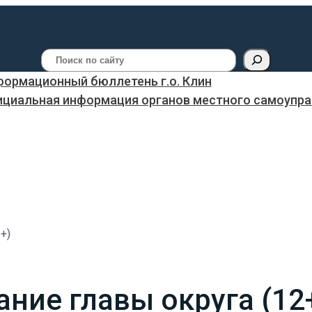
Поиск
ормационный бюллетень г.о. Клин
ициальная информация органов местного самоуправ
+)
ние главы округа (12