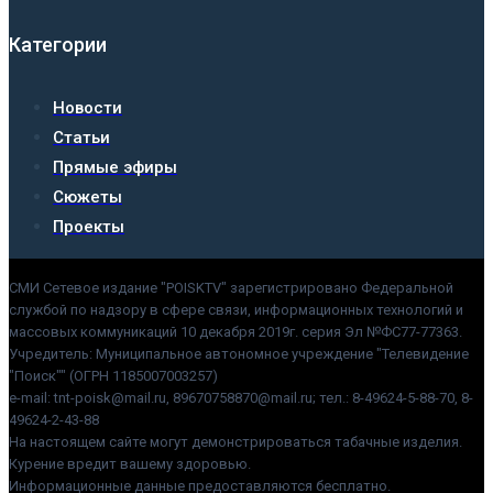
Категории
Новости
Статьи
Прямые эфиры
Сюжеты
Проекты
СМИ Сетевое издание "POISKTV" зарегистрировано Федеральной
службой по надзору в сфере связи, информационных технологий и
массовых коммуникаций 10 декабря 2019г. серия Эл №ФС77-77363.
Учредитель: Муниципальное автономное учреждение "Телевидение
"Поиск"" (ОГРН 1185007003257)
e-mail: tnt-poisk@mail.ru, 89670758870@mail.ru; тел.: 8-49624-5-88-70, 8-
49624-2-43-88
На настоящем сайте могут демонстрироваться табачные изделия.
Курение вредит вашему здоровью.
Информационные данные предоставляются бесплатно.