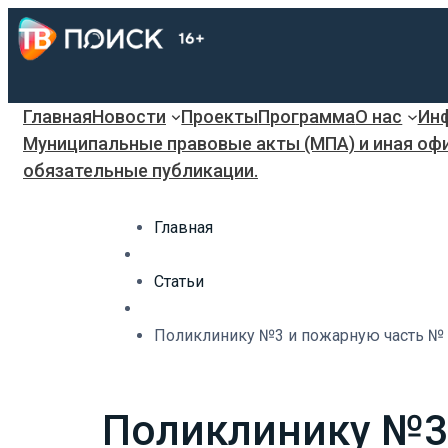
Главная
Новости
Проекты
Программа
О нас
Инф
Муниципальные правовые акты (МПА) и иная оф
обязательные публикации.
Главная
Статьи
Поликлинику №3 и пожарную часть № 
Поликлинику №3