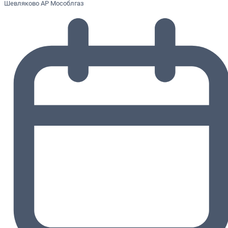
Шевляково АР Мособлгаз