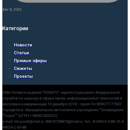
Авг 8, 2026
Категории
Новости
Статьи
Прямые эфиры
Сюжеты
Проекты
СМИ Сетевое издание "POISKTV" зарегистрировано Федеральной
службой по надзору в сфере связи, информационных технологий и
массовых коммуникаций 10 декабря 2019г. серия Эл №ФС77-77363.
Учредитель: Муниципальное автономное учреждение "Телевидение
"Поиск"" (ОГРН 1185007003257)
e-mail: tnt-poisk@mail.ru, 89670758870@mail.ru; тел.: 8-49624-5-88-70, 8-
49624-2-43-88